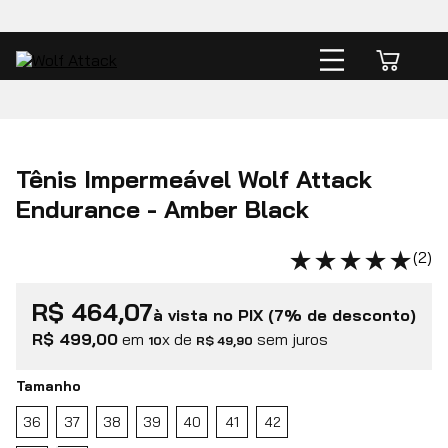
Tênis Impermeável Wolf Attack
Endurance - Amber Black
★
★
★
★
★
(
2
)
R$ 464,07
à vista no PIX
(7% de desconto)
R$
499
,
00
em
x de
10
R$
49
,
90
Tamanho
36
37
38
39
40
41
42